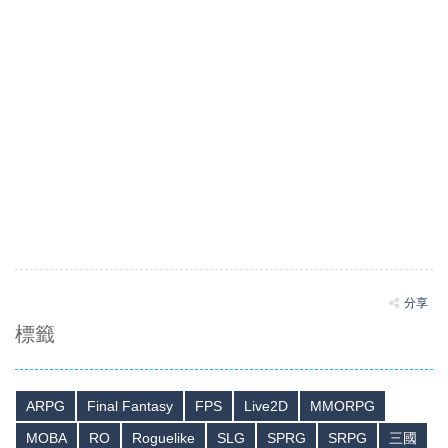
分享
標籤
ARPG
Final Fantasy
FPS
Live2D
MMORPG
MOBA
RO
Roguelike
SLG
SPRG
SRPG
三國