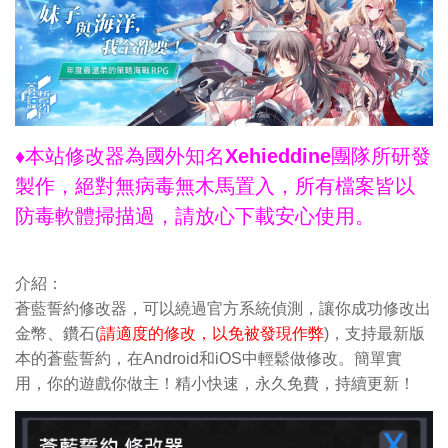
♦本站修改器為國外知名Xehieddine團隊所研發
製作，絕對無病毒無木馬置入，所有檔案皆以
防毒軟體掃描過，請放心下載安心使用。
介紹：
蒼藍誓約修改器，可以繞過官方系統偵測，讓你成功修改出
金幣、鑽石(
請適度的修改，以免被發現作弊
)，支持最新版
本的蒼藍誓約，在Android和iOS中輕鬆做修改。簡單實
用，你的遊戲你做主！精小快速，永久免費，持續更新！