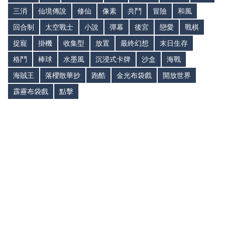
三消
仙境傳說
修仙
像素
共鬥
冒險
和風
回合制
太空戰士
小說
彈幕
後宮
戀愛
戰棋
捉寵
掛機
收集型
放置
最終幻想
末日生存
格鬥
棒球
水墨風
沉浸式卡牌
沙盒
海戰
海賊王
落櫻散華抄
跑酷
金光布袋戲
開放世界
霹靂布袋戲
點擊