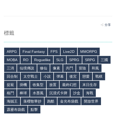
分享
標籤
ARPG
Final Fantasy
FPS
Live2D
MMORPG
MOBA
RO
Roguelike
SLG
SPRG
SRPG
三國
三消
仙境傳說
修仙
像素
共鬥
冒險
和風
回合制
太空戰士
小說
彈幕
後宮
戀愛
戰棋
捉寵
掛機
收集型
放置
最終幻想
末日生存
格鬥
棒球
水墨風
沉浸式卡牌
沙盒
海戰
海賊王
落櫻散華抄
跑酷
金光布袋戲
開放世界
霹靂布袋戲
點擊