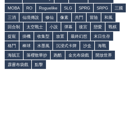
MOBA
RO
Roguelike
SLG
SPRG
SRPG
三國
三消
仙境傳說
修仙
像素
共鬥
冒險
和風
回合制
太空戰士
小說
彈幕
後宮
戀愛
戰棋
捉寵
掛機
收集型
放置
最終幻想
末日生存
格鬥
棒球
水墨風
沉浸式卡牌
沙盒
海戰
海賊王
落櫻散華抄
跑酷
金光布袋戲
開放世界
霹靂布袋戲
點擊