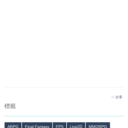
分享
標籤
ARPG
Final Fantasy
FPS
Live2D
MMORPG