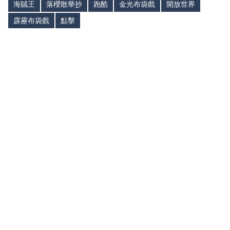
海賊王
落櫻散華抄
跑酷
金光布袋戲
開放世界
霹靂布袋戲
點擊