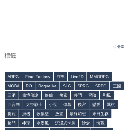
分享
標籤
ARPG
Final Fantasy
FPS
Live2D
MMORPG
MOBA
RO
Roguelike
SLG
SPRG
SRPG
三國
三消
仙境傳說
修仙
像素
共鬥
冒險
和風
回合制
太空戰士
小說
彈幕
後宮
戀愛
戰棋
捉寵
掛機
收集型
放置
最終幻想
末日生存
格鬥
棒球
水墨風
沉浸式卡牌
沙盒
海戰