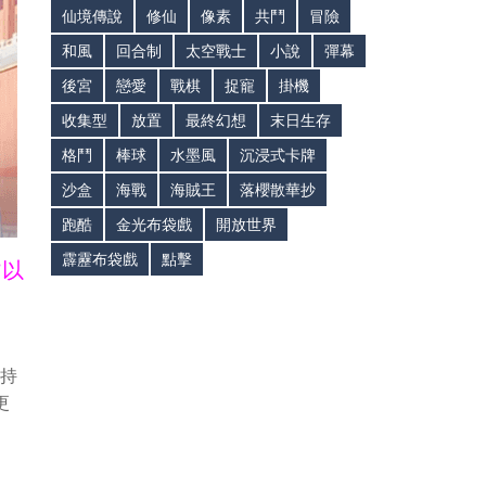
仙境傳說
修仙
像素
共鬥
冒險
和風
回合制
太空戰士
小說
彈幕
後宮
戀愛
戰棋
捉寵
掛機
收集型
放置
最終幻想
末日生存
格鬥
棒球
水墨風
沉浸式卡牌
沙盒
海戰
海賊王
落櫻散華抄
跑酷
金光布袋戲
開放世界
霹靂布袋戲
點擊
皆以
支持
更