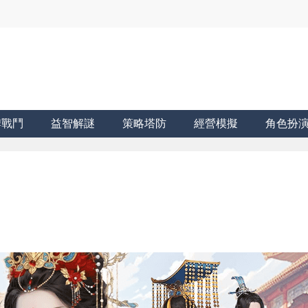
牌戰鬥
益智解謎
策略塔防
經營模擬
角色扮