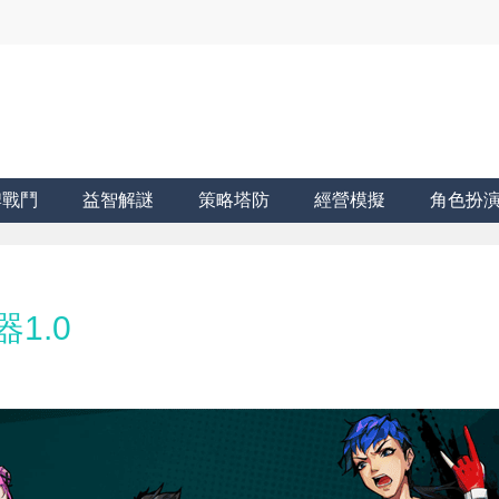
牌戰鬥
益智解謎
策略塔防
經營模擬
角色扮
1.0