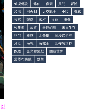
仙境傳說
修仙
像素
共鬥
冒險
和風
回合制
太空戰士
小說
彈幕
後宮
戀愛
戰棋
捉寵
掛機
收集型
放置
最終幻想
末日生存
格鬥
棒球
水墨風
沉浸式卡牌
沙盒
海戰
海賊王
落櫻散華抄
跑酷
金光布袋戲
開放世界
霹靂布袋戲
點擊
皆以