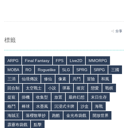
分享
標籤
ARPG
Final Fantasy
FPS
Live2D
MMORPG
MOBA
RO
Roguelike
SLG
SPRG
SRPG
三國
三消
仙境傳說
修仙
像素
共鬥
冒險
和風
回合制
太空戰士
小說
彈幕
後宮
戀愛
戰棋
捉寵
掛機
收集型
放置
最終幻想
末日生存
格鬥
棒球
水墨風
沉浸式卡牌
沙盒
海戰
海賊王
落櫻散華抄
跑酷
金光布袋戲
開放世界
霹靂布袋戲
點擊