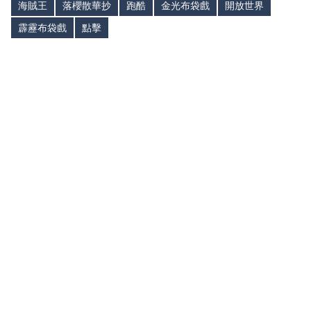
海賊王
落櫻散華抄
跑酷
金光布袋戲
開放世界
霹靂布袋戲
點擊