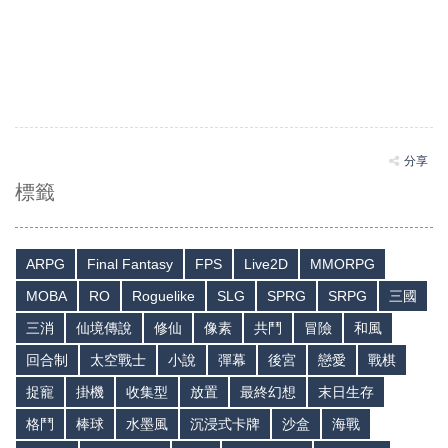
分享
標籤
ARPG
Final Fantasy
FPS
Live2D
MMORPG
MOBA
RO
Roguelike
SLG
SPRG
SRPG
三國
三消
仙境傳說
修仙
像素
共鬥
冒險
和風
回合制
太空戰士
小說
彈幕
後宮
戀愛
戰棋
捉寵
掛機
收集型
放置
最終幻想
末日生存
格鬥
棒球
水墨風
沉浸式卡牌
沙盒
海戰