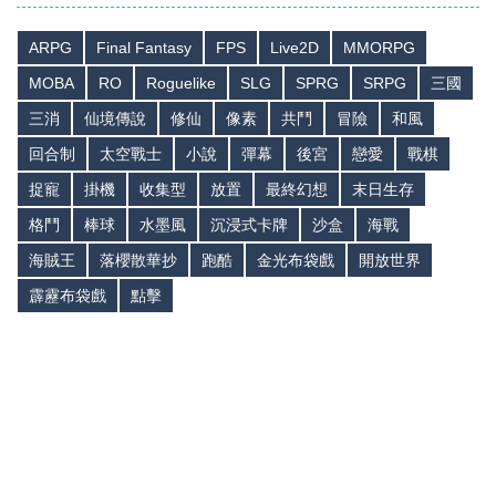
ARPG
Final Fantasy
FPS
Live2D
MMORPG
MOBA
RO
Roguelike
SLG
SPRG
SRPG
三國
三消
仙境傳說
修仙
像素
共鬥
冒險
和風
回合制
太空戰士
小說
彈幕
後宮
戀愛
戰棋
捉寵
掛機
收集型
放置
最終幻想
末日生存
格鬥
棒球
水墨風
沉浸式卡牌
沙盒
海戰
海賊王
落櫻散華抄
跑酷
金光布袋戲
開放世界
霹靂布袋戲
點擊