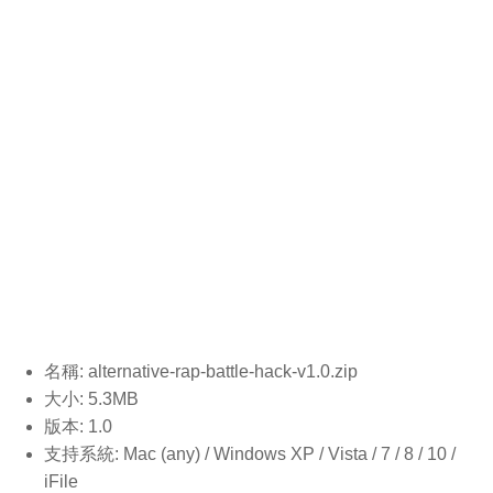
名稱: alternative-rap-battle-hack-v1.0
.zip
大小: 5.3MB
版本: 1.0
支持系統: Mac (any) / Windows XP / Vista / 7 / 8 / 10 /
iFile