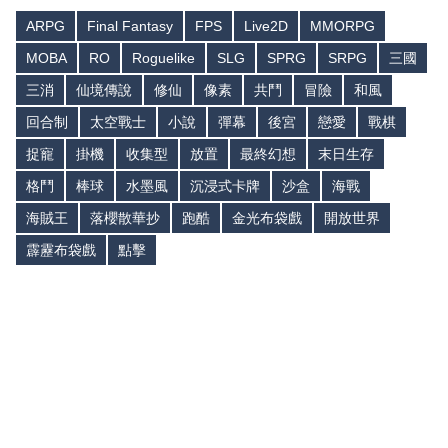
ARPG
Final Fantasy
FPS
Live2D
MMORPG
MOBA
RO
Roguelike
SLG
SPRG
SRPG
三國
三消
仙境傳說
修仙
像素
共鬥
冒險
和風
回合制
太空戰士
小說
彈幕
後宮
戀愛
戰棋
捉寵
掛機
收集型
放置
最終幻想
末日生存
格鬥
棒球
水墨風
沉浸式卡牌
沙盒
海戰
海賊王
落櫻散華抄
跑酷
金光布袋戲
開放世界
霹靂布袋戲
點擊