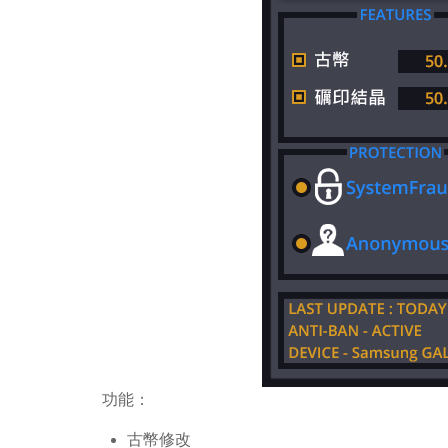
功能：
古幣修改