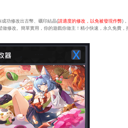
成功修改出古幣、礪印結晶(
請適度的修改，以免被發現作弊
)
S中輕鬆做修改。簡單實用，你的遊戲你做主！精小快速，永久免費，