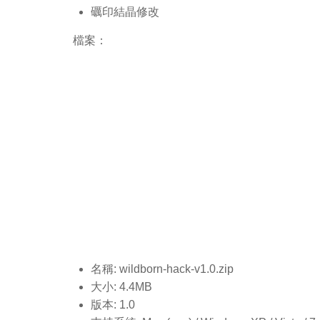
礪印結晶修改
檔案：
名稱: wildborn-hack-v1.0
.zip
大小: 4.4MB
版本: 1.0