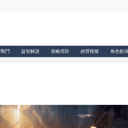
牌戰鬥
益智解謎
策略塔防
經營模擬
角色扮