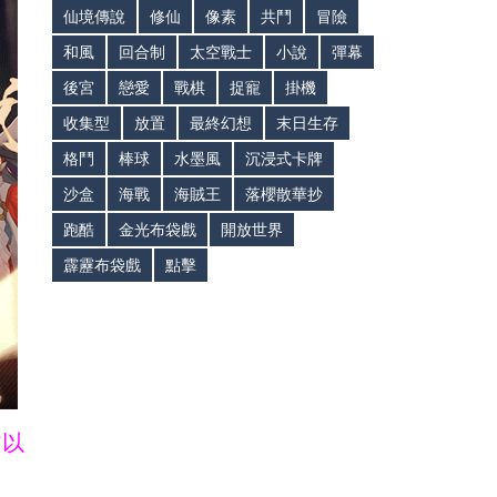
仙境傳說
修仙
像素
共鬥
冒險
和風
回合制
太空戰士
小說
彈幕
後宮
戀愛
戰棋
捉寵
掛機
收集型
放置
最終幻想
末日生存
格鬥
棒球
水墨風
沉浸式卡牌
沙盒
海戰
海賊王
落櫻散華抄
跑酷
金光布袋戲
開放世界
霹靂布袋戲
點擊
皆以