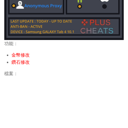
功能：
金幣修改
鑽石修改
檔案：