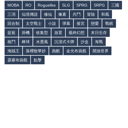
MOBA
RO
Roguelike
SLG
SPRG
SRPG
三國
三消
仙境傳說
修仙
像素
共鬥
冒險
和風
回合制
太空戰士
小說
彈幕
後宮
戀愛
戰棋
捉寵
掛機
收集型
放置
最終幻想
末日生存
格鬥
棒球
水墨風
沉浸式卡牌
沙盒
海戰
海賊王
落櫻散華抄
跑酷
金光布袋戲
開放世界
霹靂布袋戲
點擊