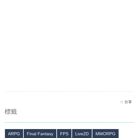
分享
標籤
ARPG
Final Fantasy
FPS
Live2D
MMORPG