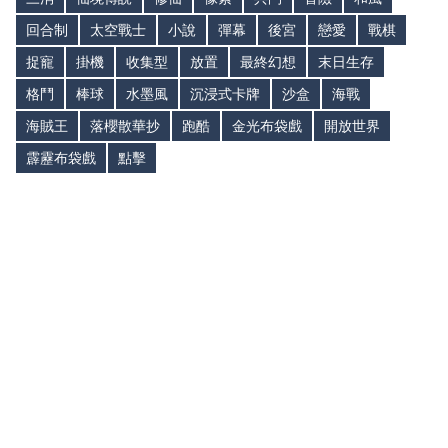
回合制
太空戰士
小說
彈幕
後宮
戀愛
戰棋
捉寵
掛機
收集型
放置
最終幻想
末日生存
格鬥
棒球
水墨風
沉浸式卡牌
沙盒
海戰
海賊王
落櫻散華抄
跑酷
金光布袋戲
開放世界
霹靂布袋戲
點擊