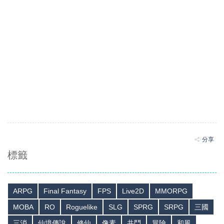
分享
標籤
ARPG
Final Fantasy
FPS
Live2D
MMORPG
MOBA
RO
Roguelike
SLG
SPRG
SRPG
三國
三消
仙境傳說
修仙
像素
共鬥
冒險
和風