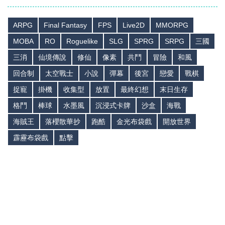
ARPG
Final Fantasy
FPS
Live2D
MMORPG
MOBA
RO
Roguelike
SLG
SPRG
SRPG
三國
三消
仙境傳說
修仙
像素
共鬥
冒險
和風
回合制
太空戰士
小說
彈幕
後宮
戀愛
戰棋
捉寵
掛機
收集型
放置
最終幻想
末日生存
格鬥
棒球
水墨風
沉浸式卡牌
沙盒
海戰
海賊王
落櫻散華抄
跑酷
金光布袋戲
開放世界
霹靂布袋戲
點擊