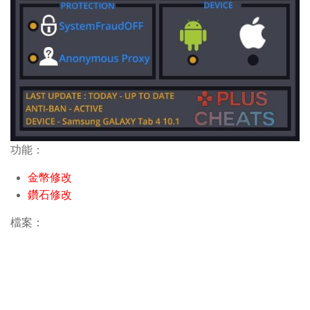
功能：
金幣修改
鑽石修改
檔案：