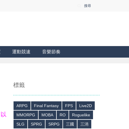
搜尋
演
運動競速
音樂節奏
標籤
ARPG
Final Fantasy
FPS
Live2D
皆以
MMORPG
MOBA
RO
Roguelike
SLG
SPRG
SRPG
三國
三消