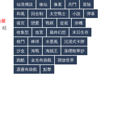
仙境傳說
修仙
像素
共鬥
冒險
和風
回合制
太空戰士
小說
彈幕
免被
後宮
戀愛
戰棋
捉寵
掛機
！精
收集型
放置
最終幻想
末日生存
格鬥
棒球
水墨風
沉浸式卡牌
沙盒
海戰
海賊王
落櫻散華抄
跑酷
金光布袋戲
開放世界
霹靂布袋戲
點擊