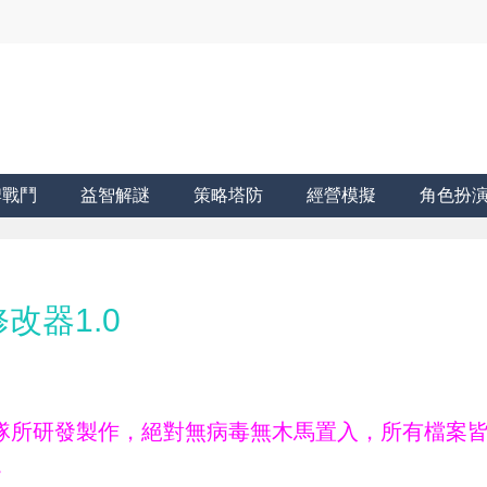
牌戰鬥
益智解謎
策略塔防
經營模擬
角色扮
改器1.0
ne團隊所研發製作，絕對無病毒無木馬置入，所有檔案
。