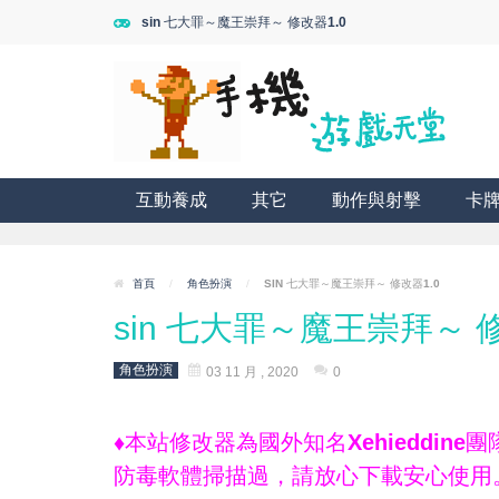
sin 七大罪～魔王崇拜～ 修改器1.0
互動養成
其它
動作與射擊
卡
首頁
/
角色扮演
/
SIN 七大罪～魔王崇拜～ 修改器1.0
sin 七大罪～魔王崇拜～ 修
角色扮演
03 11 月 , 2020
0
♦本站修改器為國外知名Xehieddi
防毒軟體掃描過，請放心下載安心使用