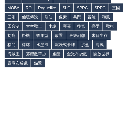
MOBA
RO
Roguelike
SLG
SPRG
SRPG
三國
三消
仙境傳說
修仙
像素
共鬥
冒險
和風
回合制
太空戰士
小說
彈幕
後宮
戀愛
戰棋
捉寵
掛機
收集型
放置
最終幻想
末日生存
格鬥
棒球
水墨風
沉浸式卡牌
沙盒
海戰
海賊王
落櫻散華抄
跑酷
金光布袋戲
開放世界
霹靂布袋戲
點擊