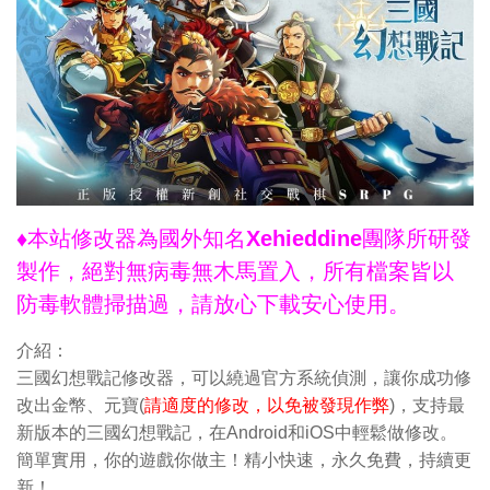
♦本站修改器為國外知名Xehieddine團隊所研發
製作，絕對無病毒無木馬置入，所有檔案皆以
防毒軟體掃描過，請放心下載安心使用。
介紹：
三國幻想戰記修改器，可以繞過官方系統偵測，讓你成功修
改出金幣、元寶(
請適度的修改，以免被發現作弊
)，支持最
新版本的三國幻想戰記，在Android和iOS中輕鬆做修改。
簡單實用，你的遊戲你做主！精小快速，永久免費，持續更
新！