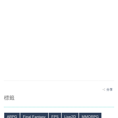
分享
標籤
ARPG
Final Fantasy
FPS
Live2D
MMORPG