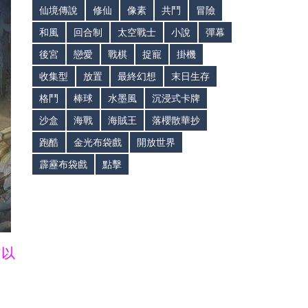
仙境傳說
修仙
像素
共鬥
冒險
和風
回合制
太空戰士
小說
彈幕
後宮
戀愛
戰棋
捉寵
掛機
收集型
放置
最終幻想
末日生存
格鬥
棒球
水墨風
沉浸式卡牌
沙盒
海戰
海賊王
落櫻散華抄
跑酷
金光布袋戲
開放世界
霹靂布袋戲
點擊
皆以