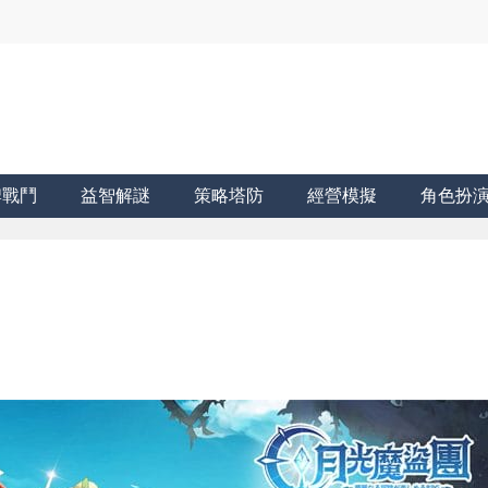
牌戰鬥
益智解謎
策略塔防
經營模擬
角色扮