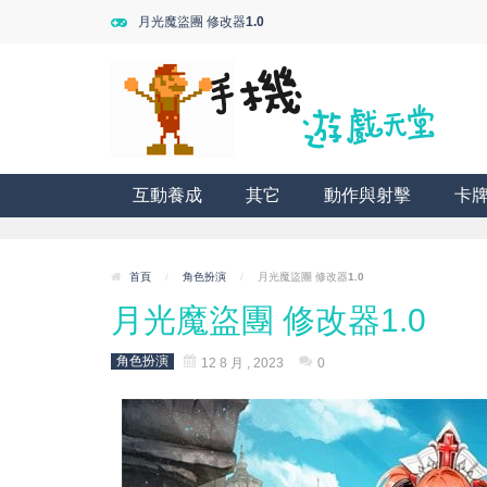
月光魔盜團 修改器1.0
互動養成
其它
動作與射擊
卡
首頁
/
角色扮演
/
月光魔盜團 修改器1.0
月光魔盜團 修改器1.0
角色扮演
12 8 月 , 2023
0