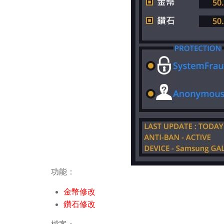
功能：
金幣修改
鑽石修改