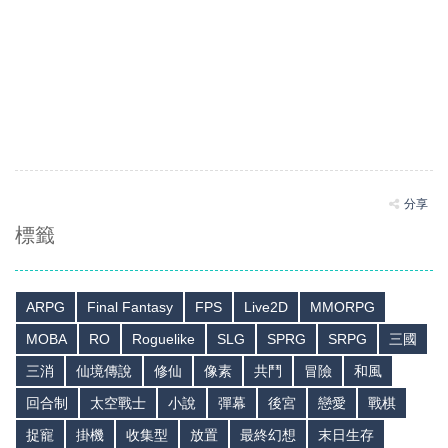
分享
標籤
ARPG
Final Fantasy
FPS
Live2D
MMORPG
MOBA
RO
Roguelike
SLG
SPRG
SRPG
三國
三消
仙境傳說
修仙
像素
共鬥
冒險
和風
回合制
太空戰士
小說
彈幕
後宮
戀愛
戰棋
捉寵
掛機
收集型
放置
最終幻想
末日生存