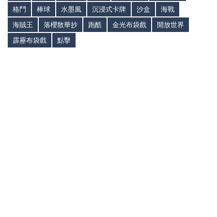
格鬥
棒球
水墨風
沉浸式卡牌
沙盒
海戰
海賊王
落櫻散華抄
跑酷
金光布袋戲
開放世界
霹靂布袋戲
點擊