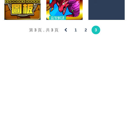
益智解謎
龍族拼圖Puzzle
益智解謎
益智解謎
神魔之塔修改器
第 3 頁，共 3 頁
1
2
3
召喚圖板修改器
& Dragons修改
V12.25 (適用台
V4.3.3
器 V9.4.2
版)
5.77K
6.25K
9.1K