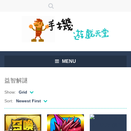
MENU
益智解謎
Show:
Grid
Sort:
Newest First